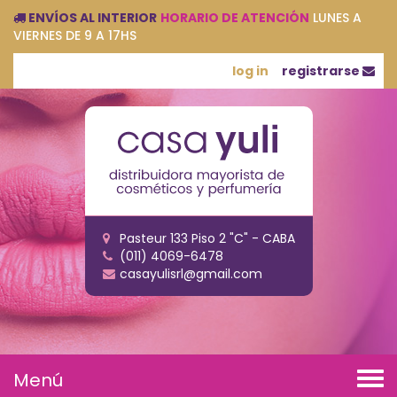
ENVÍOS AL INTERIOR
HORARIO DE ATENCIÓN
LUNES A
VIERNES DE 9 A 17HS
log in
registrarse
Pasteur 133 Piso 2 "C" - CABA
(011) 4069-6478
casayulisrl@gmail.com
Menú
Tog
navi